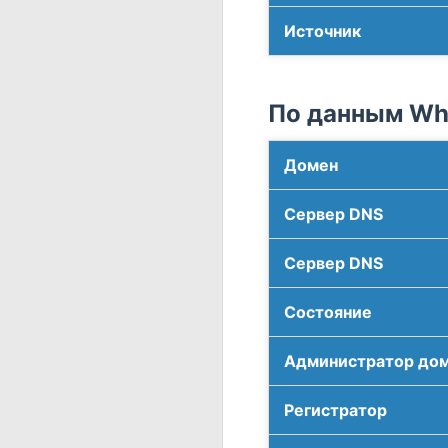
Источник
По данным Who
Домен
Сервер DNS
Сервер DNS
Соcтояние
Администратор до
Регистратор